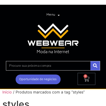
Menu
0
Oportunidade de negócios
Início
/ Produtos marcados com a tag “styles”
styles