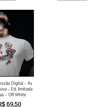
ssão Digital – 4ª
iva – Ed. limitada
as – Off White
R$
69,50