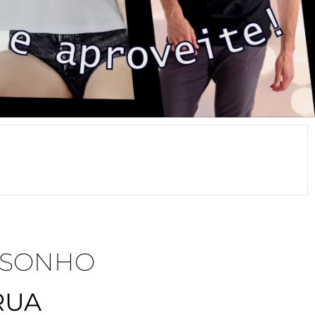
 SONHO
RUA