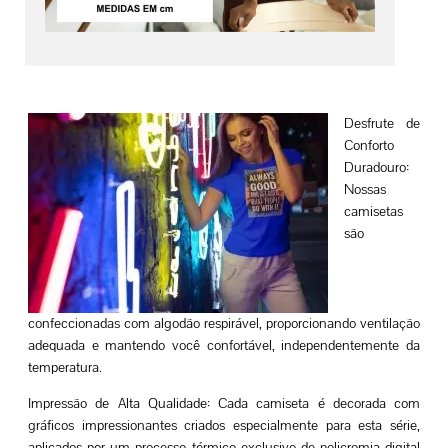
Desfrute de
Conforto
Duradouro:
Nossas
camisetas
são
confeccionadas com algodão respirável, proporcionando ventilação
adequada e mantendo você confortável, independentemente da
temperatura.
Impressão de Alta Qualidade: Cada camiseta é decorada com
gráficos impressionantes criados especialmente para esta série,
aplicados por um processo térmico exclusivo de policromia digital