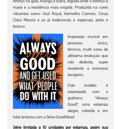
reforço na gola, manga e barra, regiões onde o esforço é
maior e a resistência mais exigida.
Produzida na cores
vibrantes como: Azul Royal, Vermelho Carmim, Cinza
Claro Mescla e as já tradicionais e especiais, preto e
branco.
Impressão incrível em
processo único,
térmico, multi cores de
altíssima resolução que
não desbota, super
resistente a inúmeras
lavagens .
Este modelo é
estampado com o
grafismo “Always
Good”, uma estampa
alegre, colorida e em
total sintonia com a Série GoodVibes!
Série limitada a 10 unidades por estampa, assim sua